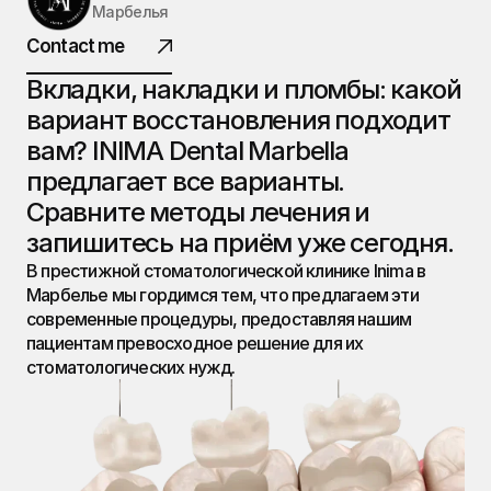
Марбелья
ИНИМА
Contact me
ДЕНТАЛ.
Вкладки, накладки и пломбы: какой 
вариант восстановления подходит 
вам? INIMA Dental Marbella 
@ 2026 Все права защищены
предлагает все варианты. 
Сравните методы лечения и 
запишитесь на приём уже сегодня.
В престижной стоматологической клинике Inima в 
Марбелье мы гордимся тем, что предлагаем эти 
современные процедуры, предоставляя нашим 
пациентам превосходное решение для их 
стоматологических нужд.