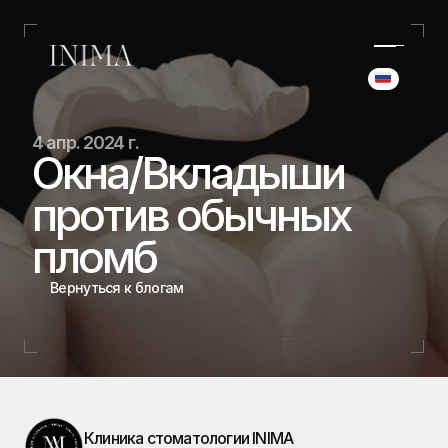
Select Langua
(+34) 690 006 845
4 апр. 2024 г.
hello@inima.dental
Окна/Вкладыши 
Инстаграм
против обычных 
Главная
Главная
пломб
Дела
Дела
Команда
Вернуться к блогам
Команда
Услуги
Услуги
Блог
Блог
Бронирование
Бронирование
Клиника стоматологии INIMA