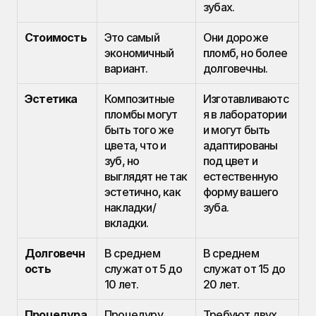
зубах.
Стоимость
Это самый 
Они дороже 
экономичный 
пломб, но более 
вариант.
долговечны.
Эстетика
Композитные 
Изготавливаютс
пломбы могут 
я в лаборатории 
быть того же 
и могут быть 
цвета, что и 
адаптированы 
зуб, но 
под цвет и 
выглядят не так 
естественную 
эстетично, как 
форму вашего 
накладки/
зуба.
вкладки.
Долговечн
В среднем 
В среднем 
ость
служат от 5 до 
служат от 15 до 
10 лет.
20 лет.
Процедура
Процедуру 
Требуют двух 