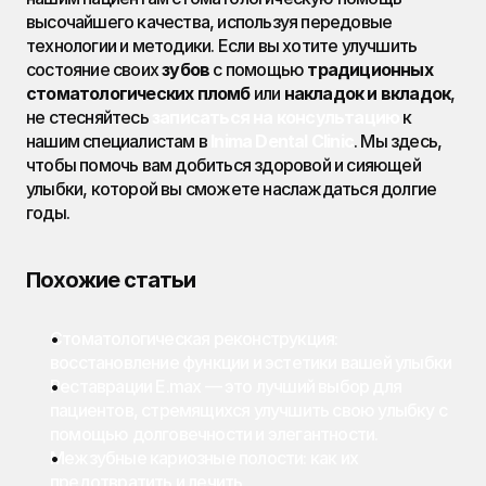
высочайшего качества, используя передовые 
технологии и методики. Если вы хотите улучшить 
состояние своих 
зубов
 с помощью 
традиционных 
стоматологических пломб
 или 
накладок и вкладок
, 
не стесняйтесь 
записаться на консультацию
 к 
нашим специалистам в 
Inima Dental Clinic
. Мы здесь, 
чтобы помочь вам добиться здоровой и сияющей 
улыбки, которой вы сможете наслаждаться долгие 
годы.
Похожие статьи
Стоматологическая реконструкция: 
восстановление функции и эстетики вашей улыбки
Реставрации E.max — это лучший выбор для 
пациентов, стремящихся улучшить свою улыбку с 
помощью долговечности и элегантности.
Межзубные кариозные полости: как их 
предотвратить и лечить