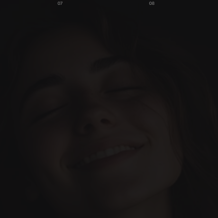
Home
Cases
Team
Услуги
Наш блог
Записаться на прием
Давайте сделаем это. 
Всё разработано, чтобы 
сделать ваш 
Свяжитесь с нами 
стоматологический опыт 
сегодня!
невероятным.
(+34) 690-006-845
hello@inima.dental