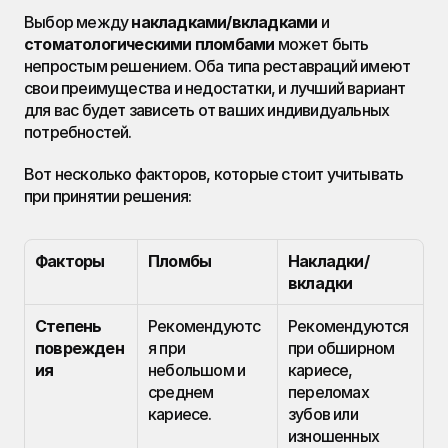
Выбор между 
накладками/вкладками
 и 
стоматологическими пломбами
 может быть 
непростым решением. Оба типа реставраций имеют 
свои преимущества и недостатки, и лучший вариант 
для вас будет зависеть от ваших индивидуальных 
потребностей.
Вот несколько факторов, которые стоит учитывать 
при принятии решения:
Факторы
Пломбы
Накладки/
вкладки
Степень 
Рекомендуютс
Рекомендуются 
поврежден
я при 
при обширном 
ия
небольшом и 
кариесе, 
среднем 
переломах 
кариесе.
зубов или 
изношенных 