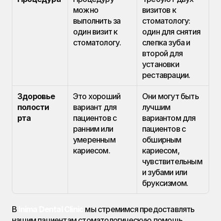
можно 
визитов к 
выполнить за 
стоматологу: 
один визит к 
один для снятия 
стоматологу.
слепка зуба и 
второй для 
установки 
реставрации.
Здоровье 
Это хороший 
Они могут быть 
полости 
вариант для 
лучшим 
рта
пациентов с 
вариантом для 
ранним или 
пациентов с 
умеренным 
обширным 
кариесом.
кариесом, 
чувствительным
и зубами или 
бруксизмом.
В
Inima Dental Clinic
 мы стремимся предоставлять 
нашим пациентам стоматологическую помощь 