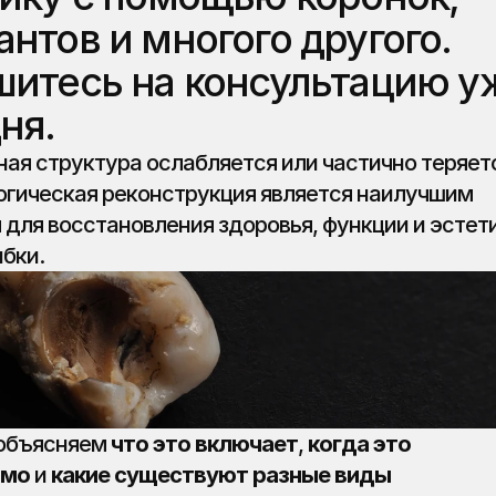
нтов и многого другого. 
итесь на консультацию уж
ня.
ная структура ослабляется или частично теряетс
гическая реконструкция является наилучшим 
для восстановления здоровья, функции и эстети
бки.
объясняем 
что это включает
, 
когда это 
имо
 и 
какие существуют разные виды 