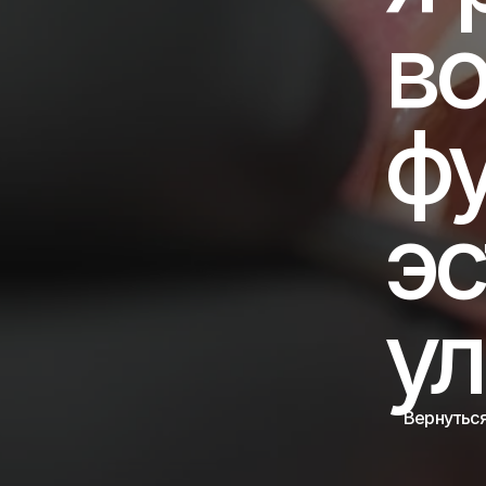
во
фу
эс
у
Вернуться