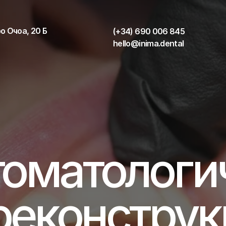
о Очоа, 20 Б
(+34) 690 006 845
hello@inima.dental
томатологи
реконструкц