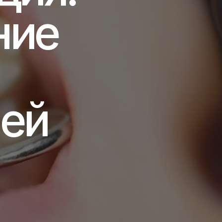
ие 
ей 