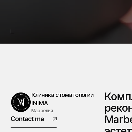
Компл
Клиника стоматологии 
INIMA
рекон
Марбелья
Marbe
Contact me
эстет