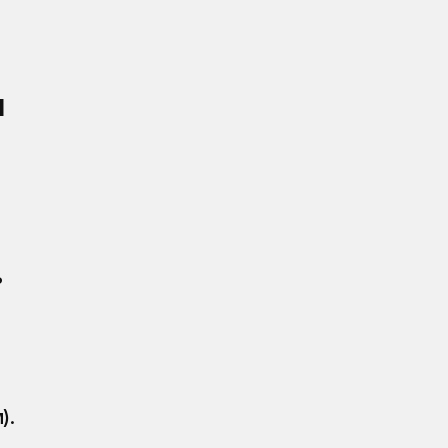
 
 
).