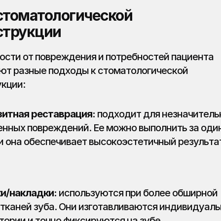
стоматологической 
струкции
ости от повреждения и потребностей пациента 
т разные подходы к стоматологической 
кции:
итная реставрация:
 подходит для незначитель
енных повреждений. Ее можно выполнить за один
 и она обеспечивает высокоэстетичный результа
и/накладки:
 используются при более обширной 
 тканей зуба. Они изготавливаются индивидуальн
тории и точно фиксируются на зубе.