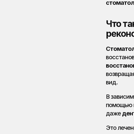
стоматол
Что та
рекон
Стоматол
восстано
возвращая
вид.
В зависим
помощью 
даже 
ден
Это лечен