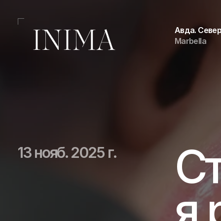
Авда. Север
Marbella
С
13 нояб. 2025 г.
я 