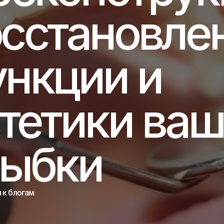
сстановлен
нкции и 
тетики ваш
лыбки
 к блогам