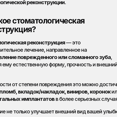
огической реконструкции
.
кое стоматологическая 
струкция?
огическая реконструкция
 — это 
восстановительное лечение, направленное на 
вление поврежденного или сломанного зуба
, 
 ему естественную форму, прочность и внешний
ости от степени повреждения это можно достичь
пломб, вкладок/накладок, виниров, коронок
 ил
тальных имплантатов
 в более серьезных случая
ие не только улучшает внешний вид вашей улыбки