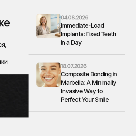
04.08.2026
е 
Immediate-Load 
Implants: Fixed Teeth 
in a Day
я, 
ки 
18.07.2026
Composite Bonding in 
Marbella: A Minimally 
Invasive Way to 
Perfect Your Smile