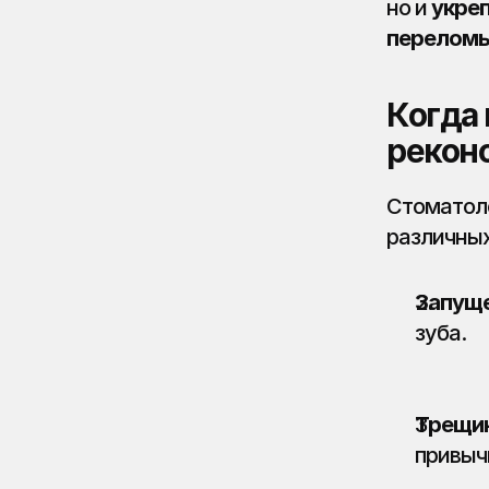
но и 
укреп
переломы
Когда 
рекон
Стоматоло
различных
Запуще
зуба.
Трещи
привыч