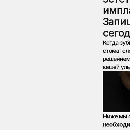
импла
Запиш
сегод
Когда зуб
стоматоло
решением 
вашей улы
Ниже мы 
необход