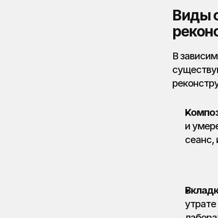
Виды 
рекон
В зависим
существую
реконстру
Композ
и умер
сеанс,
Вкладк
утрате
лабора