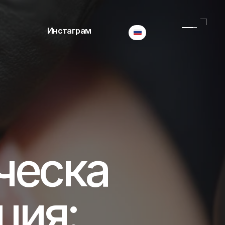
Select Language
Инстаграм
ческа
ия: 