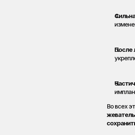
Сильна
измене
После 
укрепл
Частич
имплан
Во всех э
жеватель
сохранит