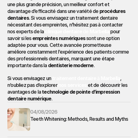
une plus grande précision, un meilleur confort et 
davantage d’efficacité dans une variété de 
procédures 
dentaires
. Si vous envisagez un traitement dentaire 
nécessitant des empreintes, n’hésitez pas à contacter 
nos experts de la 
clinique dentaire
 de 
Marbella
 pour 
savoir si les 
empreintes numériques
 sont une option 
adaptée pour vous. Cette avancée prometteuse 
améliore constamment l’expérience des patients comme 
des professionnels dentaires, marquant une étape 
importante dans la 
dentisterie moderne
.
Si vous envisagez un 
traitement dentaire
 à 
Marbella
, 
n’oubliez pas d’explorer 
nos services
 et de découvrir les 
avantages de la 
technologie de pointe d’impression 
dentaire numérique
.
04/08/2026
Teeth Whitening: Methods, Results and Myths