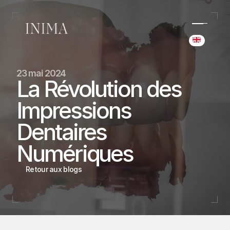
Select Langua
(+34) 690 006 845
23 mai 2024
hello@inima.dental
La Révolution des 
Instagram
Impressions 
Home
Home
Dentaires 
Cases
Cases
Team
Numériques
Team
Services
Retour aux blogs
Services
Blog
Blog
Réservation
Réservation