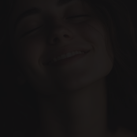
Équipe
Services
Notre Blog
Prendre rendez-vous
Faisons en sorte que cela 
Tout est conçu pour rendre 
votre expérience dentaire 
se produise. Contactez-
incroyable.
nous dès aujourd'hui !
(+34) 690-006-845
hello@inima.dental
Votre clinique dentaire de confiance
(Basé à Marbella)
CLINIQUE DENTAIRE INIMA
MARBELLA.
Instagram