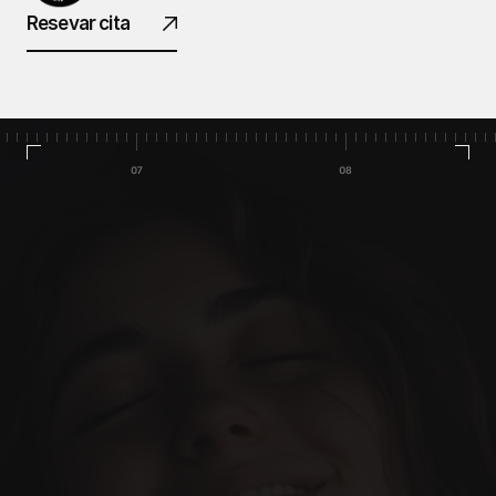
Resevar cita
Inicio
Casos de éxito
Equipo
Servicios
Nuestro Blog
Reservar cita
Hagámoslo realidad. 
Todo diseñado para hacer que 