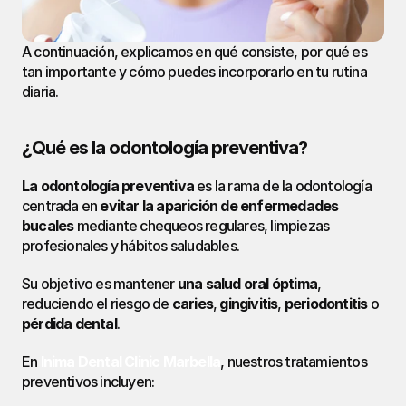
A continuación, explicamos en qué consiste, por qué es 
tan importante y cómo puedes incorporarlo en tu rutina 
diaria.
¿Qué es la odontología preventiva?
La odontología preventiva
 es la rama de la odontología 
centrada en 
evitar la aparición de enfermedades 
bucales
 mediante chequeos regulares, limpiezas 
profesionales y hábitos saludables.
Su objetivo es mantener 
una salud oral óptima
, 
reduciendo el riesgo de 
caries
, 
gingivitis
, 
periodontitis
 o 
pérdida dental
.
En 
Inima Dental Clinic Marbella
, nuestros tratamientos 
preventivos incluyen: