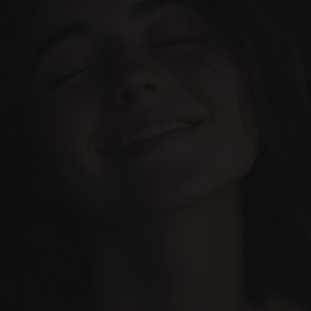
Equipo
Servicios
Nuestro Blog
Reservar cita
Hagámoslo realidad. 
Todo diseñado para hacer que 
tu experiencia dental sea 
¡Contáctanos hoy!
increíble.
(+34) 690-006-845
hello@inima.dental
Tu clínica dental de confianza
(Ubicados en Marbella)
CLÍNICA DENTAL INIMA
MARBELLA.
Instagram