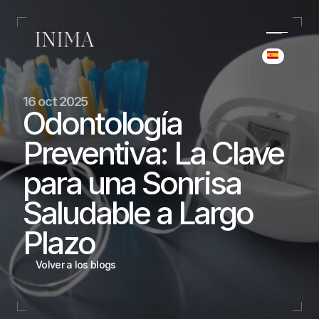
Select Langua
(+34) 690 006 845
16 oct 2025
hello@inima.dental
Odontología 
Instagram
Preventiva: La Clave 
Home
Home
para una Sonrisa 
Casos de éxito
Casos de éxito
Equipo
Saludable a Largo 
Equipo
Servicios
Plazo
Servicios
Blog
Volver a los blogs
Blog
Reservar cita
Reservar cita