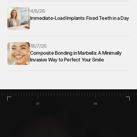
4/8/26
Immediate-Load Implants: Fixed Teeth in a Day
18/7/26
Composite Bonding in Marbella: A Minimally 
Invasive Way to Perfect Your Smile
Inicio
Casos de éxito