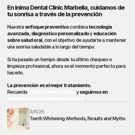
En Inima Dental Clinic Marbella, cuidamos de 
tu sonrisa a través de la prevención
Nuestra 
enfoque preventivo
 combina 
tecnología 
avanzada
, 
diagnóstico personalizado
 y 
educación 
sobre salud oral
, con el objetivo de ayudarte a mantener 
una sonrisa saludable a lo largo del tiempo.
Si ha pasado un tiempo desde tu último chequeo o 
limpieza profesional, ahora es el momento perfecto para 
hacerlo.
La prevención es el mejor tratamiento.
Recuerda 
visitar nuestra clínica
 y 
seguirnos en 
nuestros canales de redes sociales
.
4/8/26
Teeth Whitening: Methods, Results and Myths