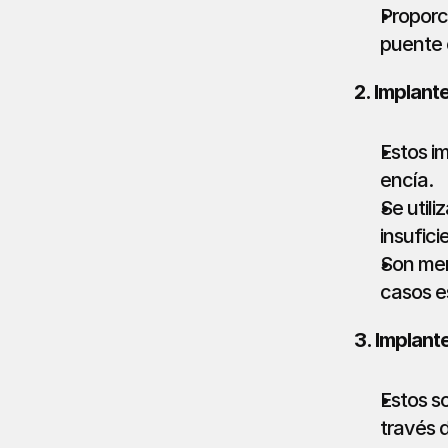
Proporc
puente 
2. Implant
Estos im
encía.
Se util
insufic
Son men
casos e
3. Implant
Estos s
través 