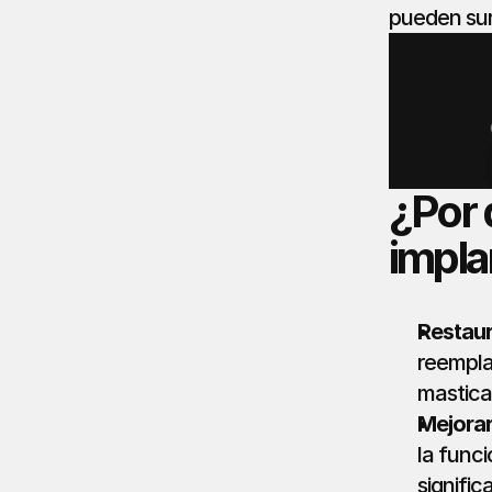
pueden sur
¿Por 
impla
Restaur
reemplaz
masticar
Mejorar
la funci
signific