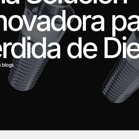
novadora par
rdida de Di
s blogs