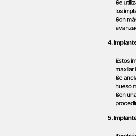
Se utili
los imp
Son más
avanza
4. Implant
Estos im
maxilar 
Se ancla
hueso ma
Son una
procedi
5. Implant