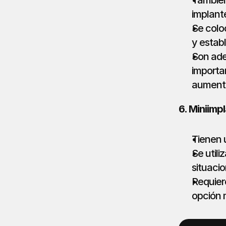
También
implant
Se colo
y establ
Son ade
importa
aument
6. Miniimp
Tienen 
Se utili
situaci
Requier
opción 