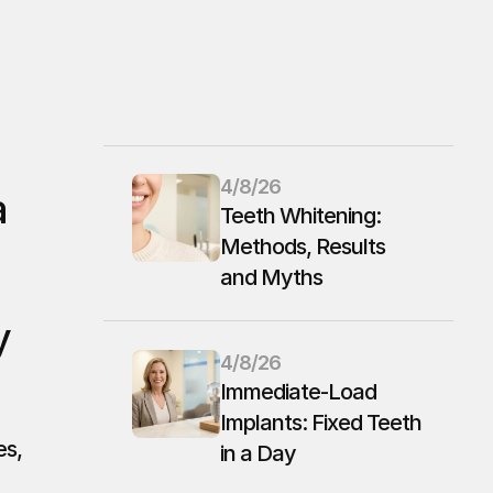
 
4/8/26
 
Teeth Whitening: 
Methods, Results 
and Myths
 
4/8/26
Immediate-Load 
Implants: Fixed Teeth 
s, 
in a Day