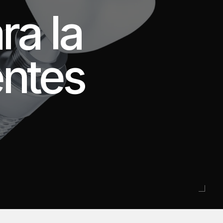
a la 
entes