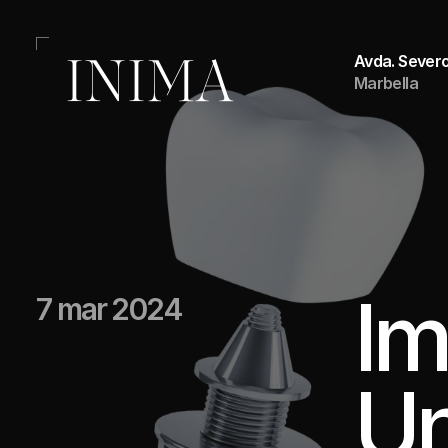
Avda. Sever
Marbella
Im
7 mar 2024
Un