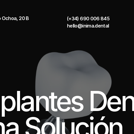
o Ochoa, 20 B
(+34) 690 006 845
hello@inima.dental
plantes Dent
a Solución 