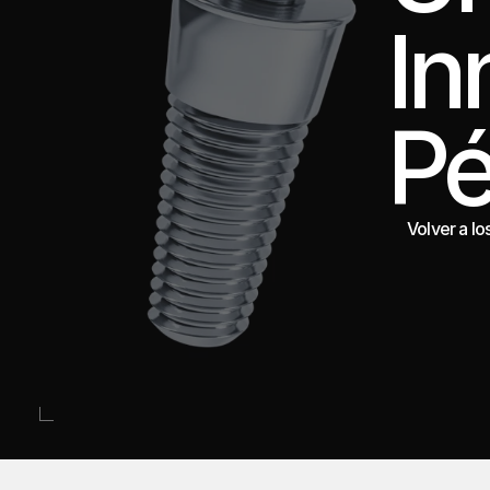
In
Pé
Volver a lo