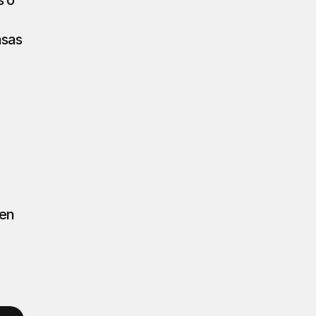
 o 
sas 
en 