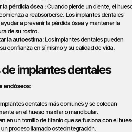
r la pérdida ósea
: 
Cuando pierde un diente, el hueso
 comienza a reabsorberse. Los implantes dentales 
ayudar a prevenir la pérdida ósea y mantener la 
ra de su rostro.
r la autoestima
: Los implantes dentales pueden 
su confianza en sí mismo y su calidad de vida.
 de implantes dentales
es endóseos
:
 implantes dentales más comunes y se colocan 
mente en el hueso maxilar o mandibular.
n en un tornillo de titanio que se fusiona con el hueso
 un proceso llamado osteointegración.