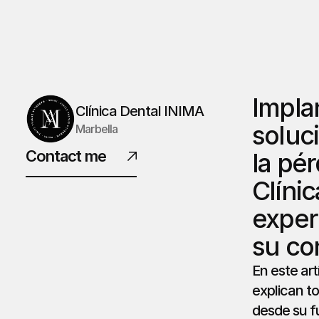
Implan
Clínica Dental INIMA
soluc
Marbella
Contact me
la pér
Clíni
exper
su co
En este art
explican to
desde su f