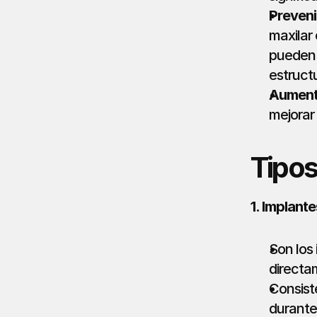
Preveni
maxilar
pueden 
estructu
Aumenta
mejorar 
Tipos
1. Implant
Son los
directa
Consiste
durante