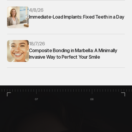
4/8/26
Immediate-Load Implants: Fixed Teeth in a Day
18/7/26
Composite Bonding in Marbella: A Minimally 
Invasive Way to Perfect Your Smile
Inicio
Casos de éxito