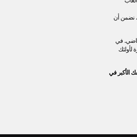
: مصممة لتعظيم راحتك وحمايتك أثناء الألعاب 
: من التنظيفات العميقة إلى التصحيحات التقويمية، نضمن أن 
اضي. في 
، نحن متخصصون في تقديم الرعاية الفاخرة لأولئك 
احجز موعدك معنا واكتشف كيف يمكن أن تصبح ابتسامة مثالية حليفك الأكبر في 