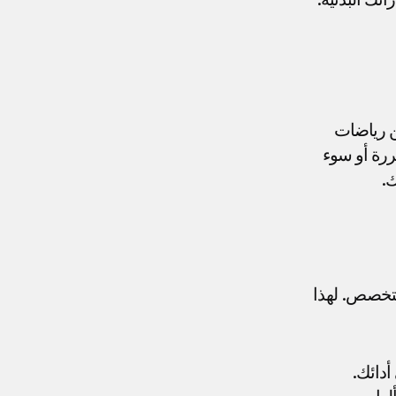
، وهو جانب أساسي من رياضات 
الأيروبكس. يمكن أن تقيد مشكلات مثل عدوى الجيوب الأنفية المتكررة أو سوء 
ك.
، نفهم أن الرياضيين يحتاجون إلى نهج متخصص. لهذا 
أدائك.