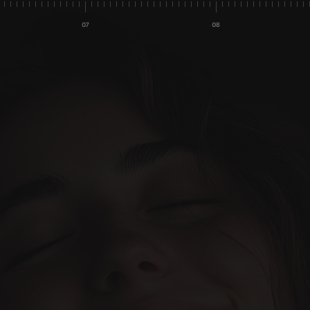
-006-845
o@inima.dental
عيادتك الأس
(موجود في ماربيلا)