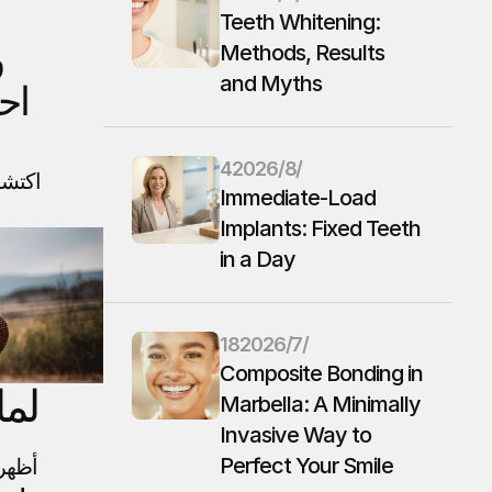
Teeth Whitening: 
و
Methods, Results 
and Myths
4‏/8‏/2026
Immediate-Load 
Implants: Fixed Teeth 
in a Day
18‏/7‏/2026
Composite Bonding in 
لما
Marbella: A Minimally 
Invasive Way to 
Perfect Your Smile
أظهرت