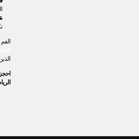
ح
ال
عل
ت
الفم 
عيادت
الذين
الريا