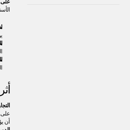
على ا
الأسن
ا
يؤ
ال
ال
ال
ال
أثر
التجا
أن يؤ
الدور