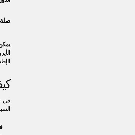
صلة 
يمكن 
الإطب
كيف
في 
ع
السب
ف