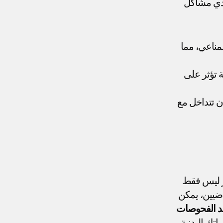
. من العدوى إلى الالتهابات المزمنة، يمكن أن تؤدي مشاكل 
: يمكن أن ت overload العدوى السنية النظام المناعي، مما 
 يمكن أن يؤدي إلى استجابة التهابية تؤثر على 
 يمكن أن تتداخل مع 
 هي مصادر للعدوى تؤثر ليس فقط 
على فمك ولكن يمكن أيضًا أن تنتشر إلى باقي الجسم. بالنسبة للرياضيين، يمكن 
تساعد الفحوصات 
تك البدنية.