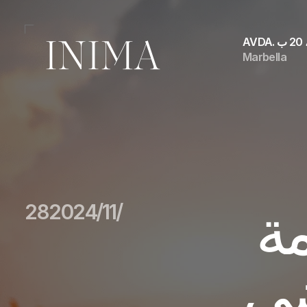
ب
Marbella
العلاقة بين الابتسامة 
28‏/11‏/2024
ضي