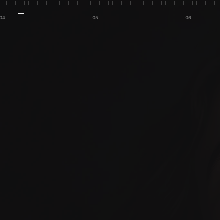
كل شيء مصمم لجعل تجربتك في 
العناية بالأسنان مذهلة.
(+34) 690
لنحعلها تحدث. اتصل بنا 
hell
اليوم!
نان الموثوق بها