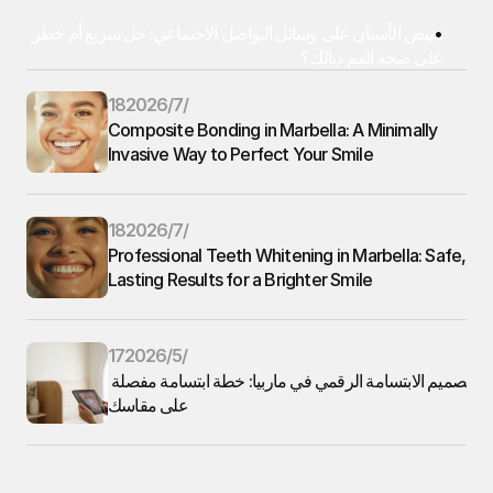
تبييض الأسنان على وسائل التواصل الاجتماعي: حل سريع أم خطر 
على صحة الفم ديالك؟
18‏/7‏/2026
Composite Bonding in Marbella: A Minimally 
Invasive Way to Perfect Your Smile
18‏/7‏/2026
Professional Teeth Whitening in Marbella: Safe, 
Lasting Results for a Brighter Smile
17‏/5‏/2026
تصميم الابتسامة الرقمي في ماربيا: خطة ابتسامة مفصلة 
على مقاسك