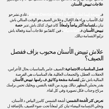
علاجات تبييض الأسنان
. 
فـ 
مصحة إنيما لطب الأسنان (Inima Dental Clinic)
، غادي نشرحو 
ليك الأسباب وراء هاد الإقبال وعلاش الصيف هو الوقت المثالي باش 
تبان بـ
ابتسامة أكثر بياضاً ولمعاناً
. كاندعيوك كذلك باش تدير 
حصة 
تبييض الأسنان
 فـ 
العيادة ديالنا
، فين كانقدّمو علاجات آمنة وفعالة باش 
نزيّنو الابتسامة ديالك.
علاش تبييض الأسنان محبوب بزاف ففصل 
الصيف؟
فصل المناسبات الاجتماعية:
 الصيف عامر بالمناسبات بحال الأعراس، 
الحفلات، العطل، والتجمعات العائلية. هاد المناسبات هي الفرصة 
المثالية باش تبيّن 
ابتسامة مشعة وكا ثيق ف راسها
. 
تبييض الأسنان
يقدر يحسّن المظهر ديالك ويزيد من الثقة بالنفس، ويخليك تحس براسك 
مرتاح وجذاب فكل تصويرة وفي كل لقاء.
تعرض كثر لأشعة الشمس:
 أشعة الشمس كاتبرز البياض د الأسنان، 
وتخلي الابتسامة البيضاء تبان كثر لمعاناً تحت ضوء الصيف. بالإضافة ل 