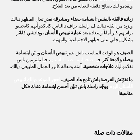
ويقدمو ليك نصائح دقيقة للعناية من بعد العلاج.
زيادة فالثقة بالنفس:
ابتسامة بيضاء ومشرقة
 تقدر تبدل المظهر ديالك 
وتزيد من الثقة ديالك ف راسك. بزاف د الناس كايأكدو أنهم كايحسو 
براسهم كثر أماناً وسعادة بعد 
عملية تبييض الأسنان
، وهادشي كايأثر 
بشكل إيجابي على حياتهم الاجتماعية والمهنية.
الصيف
 هو الوقت المناسب باش تدير 
تبييض الأسنان
 وتبيّن 
ابتسامة 
بيضاء ولامعة كثر
. فـ 
مصحة إنيما لطب الأسنان
، حنا ملتزمين باش 
نقدّمو ليك 
علاجات شخصية
، آمنة وفعالة كابرز الجمال الطبيعي ديالك.
ما تفوّتش الفرصة باش تلمع هاد الصيف. 
احجز الموعد ديالك لتبييض 
الأسنان اليوم
 ووجّد راسك باش تبيّن أحسن ابتسامة عندك فكل 
مناسبة!
مقالات ذات صلة