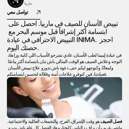
ماربيا
INIMA
تواصل معي
طب الأسنان.
تبييض الأسنان للصيف في ماربيا. احصل على 
ابتسامة أكثر إشراقاً قبل موسم البحر مع 
التبييض الاحترافي في عيادة INIMA. احجز 
@ 2026 جميع الحقوق محفوظة
حصتك اليوم.
في عيادة إينيما لطب الأسنان، غادي نشرحو الأسباب اللي كاينة ورا هاد 
التوجه وعلاش الصيف هو الوقت المثالي باش تبان بابتسامة أكثر بياضًا 
ولمعانًا. وكنوجهو ليكم حتى دعوة باش تدوزو علاج تبييض الأسنان 
فعيادتنا، فين كنوفرو علاجات آمنة وفعّالة لتحسين ابتسامتكم.
فصل الصيف 
هو وقت الإشراق، الفرح، والتجمعات العائلية والاجتماعية. 
ماشي غريب أن بزاف د الناس كايختارو هاد الفصل كل عام باش يديرو 