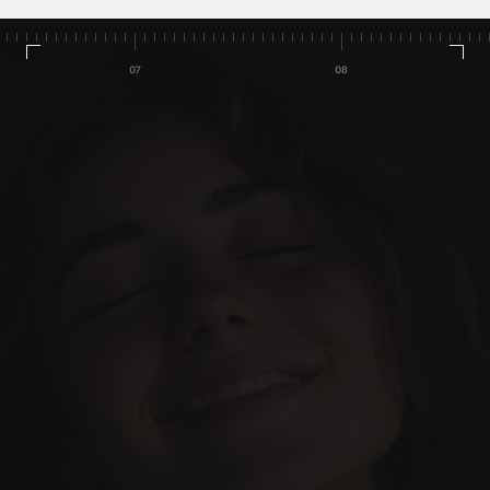
Home
Cases
Team
الخدمات
مدونتنا
حجز موعد
لنحقق ذلك. اتصل بنا اليوم!
كل شيء مصمم لجعل تجربتك في 
العناية بالأسنان مذهلة.
(+34) 690-006-845
hello@inima.dental