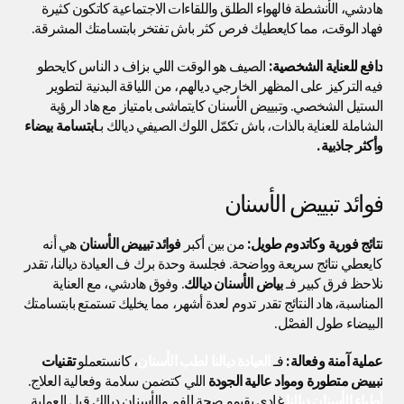
هادشي، الأنشطة فالهواء الطلق واللقاءات الاجتماعية كاتكون كثيرة 
فهاد الوقت، مما كايعطيك فرص كثر باش تفتخر بابتسامتك المشرقة.
دافع للعناية الشخصية:
 الصيف هو الوقت اللي بزاف د الناس كايحطو 
فيه التركيز على المظهر الخارجي ديالهم، من اللياقة البدنية لتطوير 
الستيل الشخصي. وتبييض الأسنان كايتماشى بامتياز مع هاد الرؤية 
الشاملة للعناية بالذات، باش تكمّل اللوك الصيفي ديالك بـ
ابتسامة بيضاء 
وأكثر جاذبية.
فوائد تبييض الأسنان
نتائج فورية وكاتدوم طويل:
 من بين أكبر 
فوائد تبييض الأسنان
 هي أنه 
كايعطي نتائج سريعة وواضحة. فجلسة وحدة برك ف العيادة ديالنا، تقدر 
تلاحظ فرق كبير فـ 
بياض الأسنان ديالك
. وفوق هادشي، مع العناية 
المناسبة، هاد النتائج تقدر تدوم لعدة أشهر، مما يخليك تستمتع بابتسامتك 
البيضاء طول الفصْل.
عملية آمنة وفعالة:
 فـ 
العيادة ديالنا لطب الأسنان
، كانستعملو 
تقنيات 
تبييض متطورة ومواد عالية الجودة
 اللي كتضمن سلامة وفعالية العلاج. 
أطباء الأسنان ديالنا
 غادي يقيمو صحة الفم والأسنان ديالك قبل العملية 