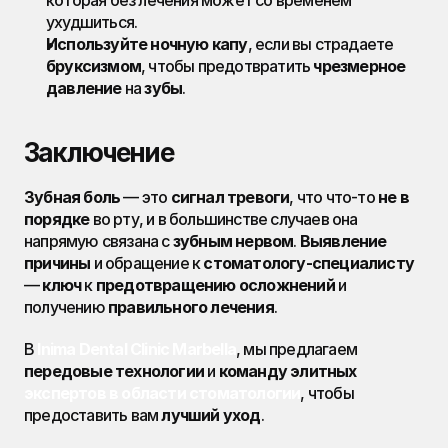
которая без лечения может со временем 
ухудшиться.
Используйте ночную капу
, если вы страдаете 
бруксизмом
, чтобы предотвратить 
чрезмерное 
давление
 на 
зубы
.
Заключение
Зубная боль
 — это 
сигнал тревоги
, что что-то 
не в 
порядке
 во рту, и в большинстве случаев она 
напрямую связана с 
зубным нервом
. 
Выявление 
причины
 и обращение к 
стоматологу-специалисту
— 
ключ
 к 
предотвращению осложнений
 и 
получению 
правильного лечения
.
В 
Inima Dental Clinic
Marbella
, мы предлагаем 
передовые технологии
 и 
команду элитных 
экспертов в области стоматологии
, чтобы 
предоставить вам 
лучший уход
.