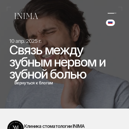
Select Langua
(+34) 690 006 845
10 апр. 2025 г.
hello@inima.dental
Связь между 
Инстаграм
зубным нервом и 
Главная
Главная
зубной болью
Дела
Дела
Команда
Вернуться к блогам
Команда
Услуги
Услуги
Блог
Блог
Бронирование
Бронирование
Клиника стоматологии INIMA