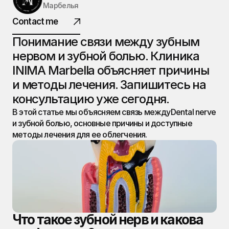
Марбелья
ИНИМА
Contact me
ДЕНТАЛ.
Понимание связи между зубным 
нервом и зубной болью. Клиника 
INIMA Marbella объясняет причины 
@ 2026 Все права защищены
и методы лечения. Запишитесь на 
консультацию уже сегодня.
В этой статье мы объясняем связь междуDental nerve 
и зубной болью, основные причины и доступные 
методы лечения для ее облегчения.
Что такое зубной нерв и какова 