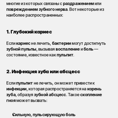
многие из которых связаны с 
раздражением
 или 
повреждением
зубного нерва
. Вот некоторые из 
наиболее распространенных:
1. Глубокий кариес
Если 
кариес
 не лечить, 
бактерии
 могут достигнуть 
зубной пульпы
, вызывая 
воспаление
 и 
боль
 — 
состояние, известное как 
пульпит
.
2. Инфекция зуба или абсцесс
Если 
пульпит
 не лечить, он может привести к 
инфекции
, которая распространяется на 
корень 
зуба
, образуя 
зубной абсцесс
. Такое 
скопление 
гноя
 может вызвать:
Сильную, пульсирующую боль