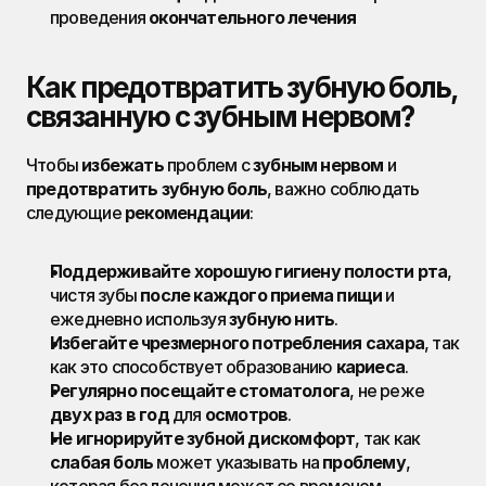
проведения 
окончательного лечения
Как предотвратить зубную боль, 
связанную с зубным нервом?
Чтобы 
избежать
 проблем с 
зубным нервом
 и 
предотвратить зубную боль
, важно соблюдать 
следующие 
рекомендации
:
Поддерживайте хорошую гигиену полости рта
, 
чистя зубы 
после каждого приема пищи
 и 
ежедневно используя 
зубную нить
.
Избегайте чрезмерного потребления сахара
, так 
как это способствует образованию 
кариеса
.
Регулярно посещайте стоматолога
, не реже 
двух раз в год
 для 
осмотров
.
Не игнорируйте зубной дискомфорт
, так как 
слабая боль
 может указывать на 
проблему
, 