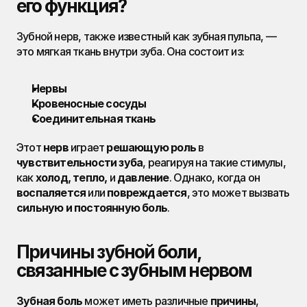
его функция?
Зубной нерв, также известный как зубная пульпа, — 
это мягкая ткань внутри зуба. Она состоит из:
Нервы
Кровеносные сосуды
Соединительная ткань
Этот 
нерв
 играет 
решающую роль
 в 
чувствительности зуба
, реагируя на такие стимулы, 
как 
холод, тепло,
 и 
давление
. Однако, когда он 
воспаляется
 или 
повреждается
, это может вызвать 
сильную и постоянную боль
.
Причины зубной боли, 
связанные с зубным нервом
Зубная боль
 может иметь различные 
причины
, 