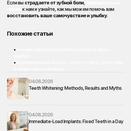
Если вы 
страдаете от зубной боли
, 
запишитесь на 
прием
 к нам и узнайте, как мы можем помочь вам 
восстановить ваше самочувствие и улыбку
.
Похожие статьи
Лечение корневых каналов: сохраните свою 
улыбку!
Периапикальный абсцесс: что это такое, симптомы 
и эффективное лечение
04.08.2026
Teeth Whitening: Methods, Results and Myths
04.08.2026
Immediate-Load Implants: Fixed Teeth in a Day