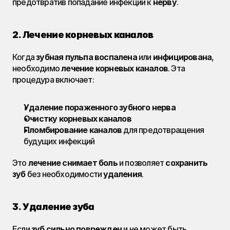
предотвратив попадание инфекции к 
нерву
.
2. Лечение корневых каналов
Когда 
зубная пульпа
воспалена
 или 
инфицирована
, 
необходимо 
лечение корневых каналов
. Эта 
процедура включает:
Удаление пораженного зубного нерва
Очистку корневых каналов
Пломбирование каналов
 для предотвращения 
будущих инфекций
Это 
лечение
снимает боль
 и позволяет 
сохранить 
зуб
 без необходимости 
удаления
.
3. Удаление зуба
Если 
зуб
сильно поврежден
 и не может быть 