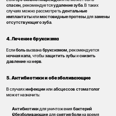
спасен
, рекомендуется 
удаление зуба
. В таких 
случаях можно рассмотреть 
дентальные 
имплантаты
 или 
мостовидные протезы
 для 
замены
отсутствующего зуба
.
4. Лечение бруксизма
Если 
боль
 вызвана 
бруксизмом
, рекомендуется 
ночная капа
, чтобы 
защитить зубы
 и 
снизить 
давление
 на 
нерв
.
5. Антибиотики и обезболивающие
В случаях 
инфекции
 или 
абсцессов
стоматолог
может назначить:
Антибиотики
 для уничтожения 
бактерий
Обезболивающие
 для 
снятия боли
 на время 