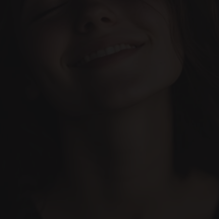
Наш блог
Записаться на прием
Давайте сделаем это. 
Всё разработано, чтобы 
сделать ваш 
Свяжитесь с нами 
стоматологический опыт 
сегодня!
невероятным.
(+34) 690-006-845
hello@inima.dental
Ваша надежная стоматологическая клиника
(Находится в Марбелье)
КЛИНИКА ЗУБОВ INIMA
МАРБЕЛЬЯ.
Instagram
Фейсбук