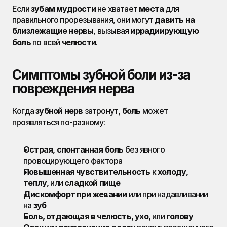
Если 
зубам мудрости
 не хватает 
места
 для 
правильного прорезывания, они могут 
давить на 
близлежащие нервы
, вызывая 
иррадиирующую 
боль
 по всей 
челюсти
.
Симптомы зубной боли из-за 
повреждения нерва
Когда 
зубной нерв
 затронут, 
боль
 может 
проявляться по-разному:
Острая, спонтанная боль
 без явного 
провоцирующего фактора
Повышенная чувствительность
 к 
холоду, 
теплу,
 или 
сладкой пище
Дискомфорт при жевании
 или при надавливании 
на 
зуб
Боль, отдающая в челюсть, ухо,
 или 
голову