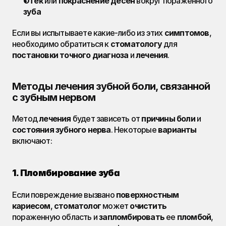
Отек
 или 
покраснение
десен
 вокруг пораженного 
зуба
Если вы испытываете какие-либо из этих 
симптомов
, 
необходимо обратиться к 
стоматологу
 для 
постановки точного диагноза
 и 
лечения
.
Методы лечения зубной боли, связанной 
с зубным нервом
Метод 
лечения
 будет зависеть от 
причины боли
 и 
состояния зубного нерва
. Некоторые 
варианты
включают:
1. Пломбирование зуба
Если повреждение вызвано 
поверхностным 
кариесом
, 
стоматолог
 может 
очистить
пораженную область и 
запломбировать
 ее 
пломбой
, 