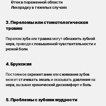
Отек в пораженной области
Лихорадку в тяжелых случаях
3. Переломы или стоматологическая 
травма
Перелом 
зуба
 или 
травма
 могут 
обнажить
зубной 
нерв
, приводя к 
повышенной чувствительности
 и 
резкой боли
.
4. Бруксизм
Постоянное 
скрежетание
 или 
сжимание
зубов
может 
стачивать эмаль
 и оказывать 
давление
 на 
нерв
, вызывая 
хронический дискомфорт
 и 
боль
.
5. Проблемы с зубами мудрости