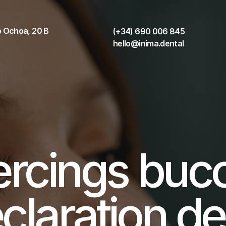
 Ochoa, 20 B 
(+34) 690 006 845
hello@inima.dental
ercings bucc
claration de 