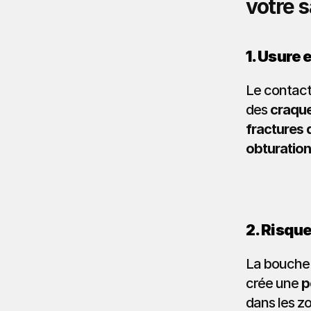
votre 
1. Usure 
Le contact 
des 
craque
fractures 
obturation
2. Risqu
La bouche 
crée une 
p
dans les z