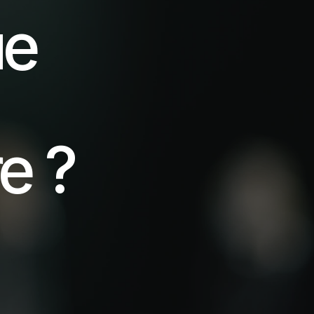
e 
e ?