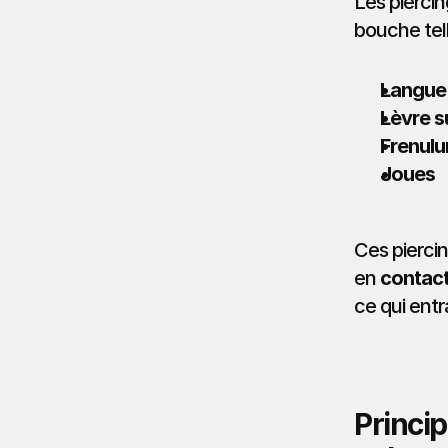
Les piercin
bouche tell
Langue
Lèvre s
Frenulum
Joues
Ces pierci
en 
contact
ce qui entr
Princip