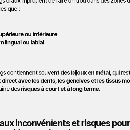
gs oraux impliquent de faire un trou dans des zones de
es que :
upérieure ou inférieure
 lingual ou labial
ngs contiennent souvent 
des bijoux en métal
, qui res
 direct avec les dents, les gencives et les tissus m
aîne des 
risques à court et à long terme
.
aux inconvénients et risques pour 