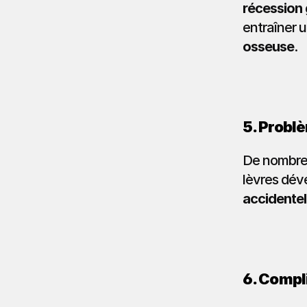
récession 
entraîner u
osseuse
.
5. Probl
De nombreu
lèvres dév
accidentel
6. Compl