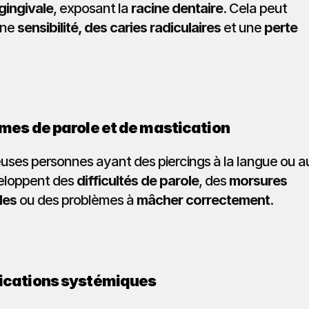
gingivale
, exposant la 
racine dentaire
. Cela peut 
ne 
sensibilité, des caries radiculaires
 et une 
perte 
èmes de parole et de mastication
ses personnes ayant des piercings à la langue ou au
eloppent des 
difficultés de parole
, des 
morsures 
les
 ou des problèmes à 
mâcher correctement
.
ications systémiques