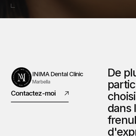
De pl
INIMA Dental Clinic
partic
Marbella
Contactez-moi
choisi
dans l
frenu
d'exp