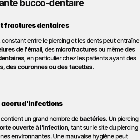
santé bucco-dentaire
et fractures dentaires
constant entre le piercing et les dents peut entraîner
lures de l'émail
, des 
microfractures
 ou même 
des 
dentaires
, en particulier chez les patients ayant des 
s, des couronnes ou des facettes
.
e accru d'infections
contient un grand nombre de 
bactéries
. Un piercing 
orte ouverte à l'infection
, tant sur le site du piercing
ones environnantes. Une mauvaise hygiène peut 