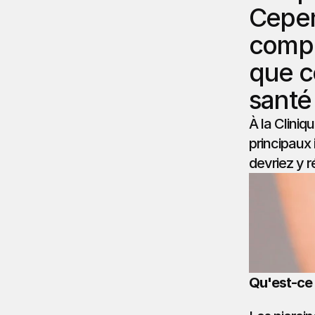
Cepend
compr
que c
santé
À la Cliniq
principaux
devriez y r
Qu'est-ce 