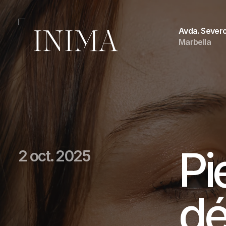
Avda. Severo
Marbella
Pi
2 oct. 2025
dé