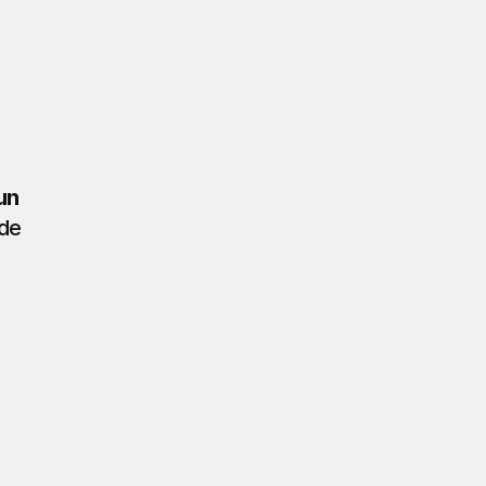
un 
de 