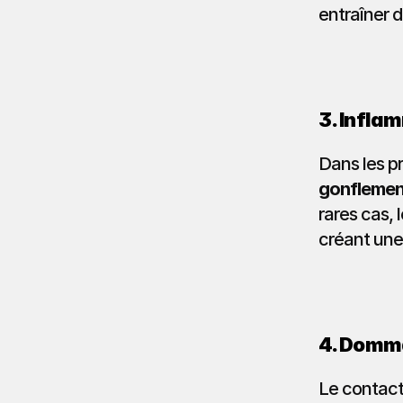
entraîner d
3. Infla
Dans les pr
gonflemen
rares cas, 
créant une
4. Domma